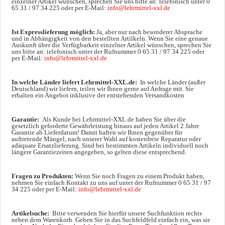
einzelner Artikel wünschen, sprechen Sie uns bitte an: telefonisch unter 0
65 31 / 97 34 225 oder per E-Mail:
info@lehrmittel-xxl.de
Ist Expresslieferung möglich:
Ja, aber nur nach besonderer Absprache
und in Abhängigkeit von den bestellten Artilkeln. Wenn Sie eine genaue
Auskunft über die Verfügbarkeit einzelner Artikel wünschen, sprechen Sie
uns bitte an: telefonisch unter der Rufnummer 0 65 31 / 97 34 225 oder
per E-Mail:
info@lehrmittel-xxl.de
In welche Länder liefert Lehrmittel-XXL.de:
In welche Länder (außer
Deutschland) wir liefern, teilen wir Ihnen gerne auf Anfrage mit. Sie
erhalten ein Angebot inklusive der entstehenden Versandkosten
Garantie:
Als Kunde bei Lehrmittel-XXL.de haben Sie über die
gesetzlich geforderte Gewährleistung hinaus auf jeden Artikel 2 Jahre
Garantie ab Lieferdatum! Damit haften wir Ihnen gegenüber für
auftretende Mängel, nach unserer Wahl auf kostenfreie Reparatur oder
adäquate Ersatzlieferung. Sind bei bestimmten Artikeln individuell noch
längere Garantiezeiten angegeben, so gelten diese entsprechend.
Fragen zu Produkten:
Wenn Sie noch Fragen zu einem Produkt haben,
nehmen Sie einfach Kontakt zu uns auf unter der Rufnummer 0 65 31 / 97
34 225 oder per E-Mail:
info@lehrmittel-xxl.de
Artikelsuche:
Bitte verwenden Sie hierfür unsere Suchfunktion rechts
neben dem Warenkorb. Geben Sie in das Suchfeldfeld einfach ein, was sie