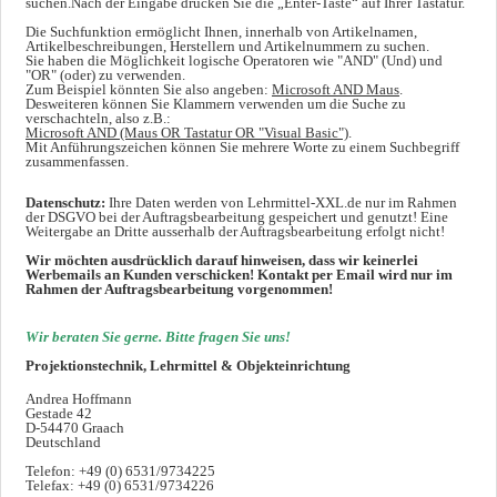
suchen.Nach der Eingabe drücken Sie die „Enter-Taste“ auf Ihrer Tastatur.
Die Suchfunktion ermöglicht Ihnen, innerhalb von Artikelnamen,
Artikelbeschreibungen, Herstellern und Artikelnummern zu suchen.
Sie haben die Möglichkeit logische Operatoren wie "AND" (Und) und
"OR" (oder) zu verwenden.
Zum Beispiel könnten Sie also angeben:
Microsoft AND Maus
.
Desweiteren können Sie Klammern verwenden um die Suche zu
verschachteln, also z.B.:
Microsoft AND (Maus OR Tastatur OR "Visual Basic")
.
Mit Anführungszeichen können Sie mehrere Worte zu einem Suchbegriff
zusammenfassen.
Datenschutz:
Ihre Daten werden von Lehrmittel-XXL.de nur im Rahmen
der DSGVO bei der Auftragsbearbeitung gespeichert und genutzt! Eine
Weitergabe an Dritte ausserhalb der Auftragsbearbeitung erfolgt nicht!
Wir möchten ausdrücklich darauf hinweisen, dass wir keinerlei
Werbemails an Kunden verschicken! Kontakt per Email wird nur im
Rahmen der Auftragsbearbeitung vorgenommen!
Wir beraten Sie gerne. Bitte fragen Sie uns!
Projektionstechnik, Lehrmittel & Objekteinrichtung
Andrea Hoffmann
Gestade 42
D-54470 Graach
Deutschland
Telefon: +49 (0) 6531/9734225
Telefax: +49 (0) 6531/9734226