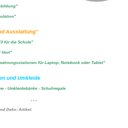
sbildung"
ulation"
nd Ausstattung"
 für die Schule"
 Hort"
ahrungsstationen für Laptop, Notebook oder Tablet"
en und Umkleide
e - Umkleide
bänke - Schuhregale
* * *
nd Deko- Artikel.