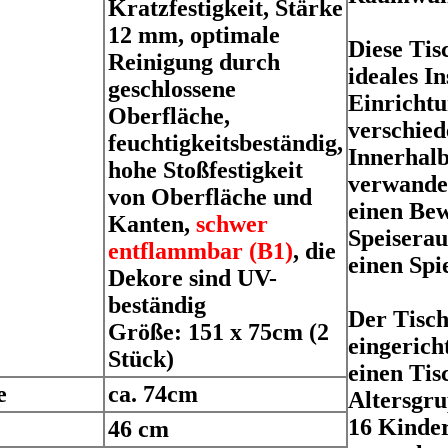
Kratzfestigkeit, Stärke
12 mm, optimale
Diese Tis
Reinigung durch
ideales I
geschlossene
Einricht
Oberfläche,
verschie
feuchtigkeitsbeständig,
Innerhal
hohe Stoßfestigkeit
verwandel
von Oberfläche und
einen Be
Kanten,
schwer
Speiserau
entflammbar (B1)
, die
einen Spi
Dekore sind UV-
beständig
Der Tisch 
Größe: 151 x 75cm (2
eingerich
Stück)
einen Tis
e
ca. 74cm
Altersgru
16 Kinder
46 cm