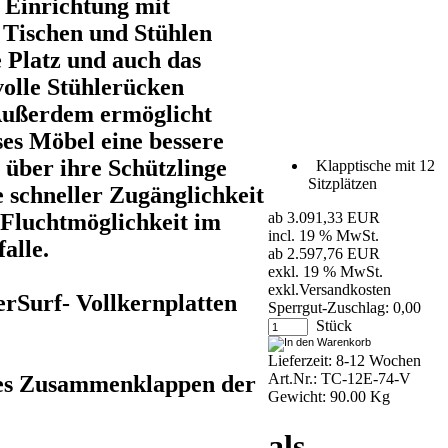
 Einrichtung mit
 Tischen und Stühlen
e Platz und auch das
olle Stühlerücken
 Außerdem ermöglicht
ses Möbel eine bessere
 über ihre Schützlinge
Klapptische mit 12
Sitzplätzen
e schneller Zugänglichkeit
Fluchtmöglichkeit im
ab 3.091,33 EUR
incl. 19 % MwSt.
alle.
ab 2.597,76 EUR
exkl. 19 % MwSt.
exkl.
Versandkosten
rSurf- Vollkernplatten
Sperrgut-Zuschlag: 0,00
Stück
Lieferzeit: 8-12 Wochen
Art.Nr.: TC-12E-74-V
oses Zusammenklappen der
Gewicht: 90.00 Kg
als