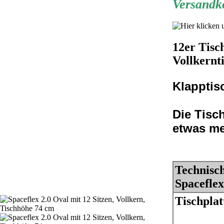
Versandko
12er Tisc
Vollkernt
Klapptisc
Die Tisc
etwas me
Technisc
Spaceflex
Tischplat