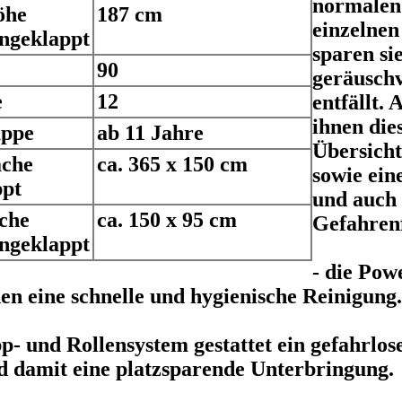
normalen
öhe
187 cm
einzelnen
ngeklappt
sparen si
90
geräuschv
e
12
entfällt.
ihnen die
uppe
ab 11 Jahre
Übersicht
äche
ca. 365 x 150 cm
sowie ein
ppt
und auch 
che
ca. 150 x 95 cm
Gefahrenf
ngeklappt
- die
Powe
en eine schnelle und hygienische Reinigung.
p- und Rollensystem
gestattet ein gefahrl
d damit eine platzsparende Unterbringung.