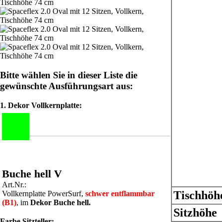
Bitte wählen Sie in dieser Liste die
gewünschte Ausführungsart aus:
1. Dekor Vollkernplatte:
Buche hell V
Art.Nr.:
Tischhöh
Vollkernplatte PowerSurf,
schwer entflammbar
(B1)
, im
Dekor Buche hell.
Sitzhöhe
Ahorn honig V
Lichtgrau V
Grün V
Atollblau V
Gelb V
Rot V
Farbe Sitzteller: