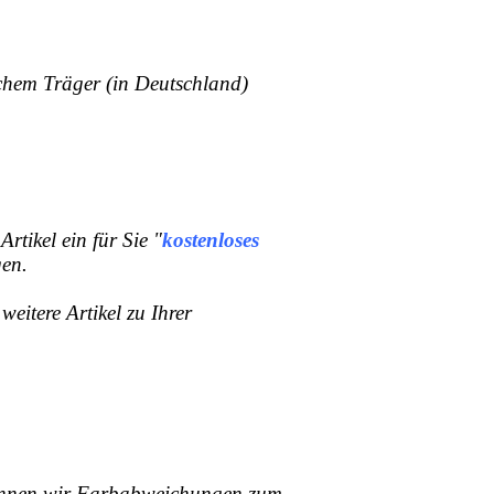
ichem Träger (in Deutschland)
rtikel ein für Sie "
kostenloses
gen.
itere Artikel zu Ihrer
 können wir Farbabweichungen zum