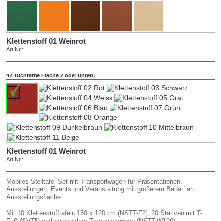
Klettenstoff 01 Weinrot
Art.Nr.:
Klettenstoff 02 Rot
Klettenstoff 03 schwarz
Klettenstoff 04 Weiss
Klettenstoff 05 Grau
Klettenstoff 06 Blau
Klettenstoff 07 Grün
Klettenstoff 08 Orange
Klettenstoff 09 Dunkelbraun
Klettenstoff 10 Mittelbraun
Klettenstoff 11 Beige
Art.Nr.:
Art.Nr.:
Art.Nr.:
Art.Nr.:
Art.Nr.:
Art.Nr.:
Art.Nr.:
Art.Nr.:
Art.Nr.:
Art.Nr.:
42 Tuchfarbe Fläche 2 oder unten:
Klettenstoff 01 Weinrot
Art.Nr.:
Klettenstoff 02 Rot
Klettenstoff 03 Schwarz
Klettenstoff 04 Weiss
Klettenstoff 05 Grau
Klettenstoff 06 Blau
Klettenstoff 07 Grün
Klettenstoff 08 Orange
Klettenstoff 09 Dunkelbraun
Klettenstoff 10 Mittelbraun
Klettenstoff 11 Beige
Mobiles Stelltafel-Set mit Transportwagen für Präsentationen,
Art.Nr.:
Art.Nr.:
Art.Nr.:
Art.Nr.:
Art.Nr.:
Art.Nr.:
Art.Nr.:
Art.Nr.:
Art.Nr.:
Art.Nr.:
Ausstellungen, Events und Veranstaltung mit größerem Bedarf an
Ausstellungsfläche.
Mit 10 Klettenstofftafeln 150 x 120 cm (NSTT-F2), 20 Stativen mit T-
Fuß (SVT5) und passendem Transportwagen (NSTT-W190).