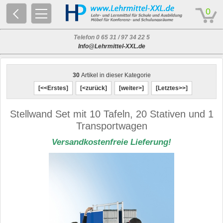
© 2026 - Based on eCommerce Engine xt:Commerce Shopsoftware
0
Telefon 0 65 31 / 97 34 22 5
Info@Lehrmittel-XXL.de
30
Artikel in dieser Kategorie
[<<Erstes]
[<zurück]
[weiter>]
[Letztes>>]
Stellwand Set mit 10 Tafeln, 20 Stativen und 1
Transportwagen
Versandkostenfreie Lieferung!