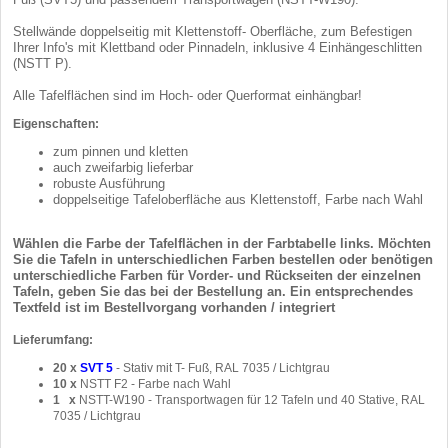
Stellwände doppelseitig mit Klettenstoff- Oberfläche, zum Befestigen
Ihrer Info's mit Klettband oder Pinnadeln, inklusive 4 Einhängeschlitten
(NSTT P).
Alle Tafelflächen sind im Hoch- oder Querformat einhängbar!
Eigenschaften:
zum pinnen und kletten
auch zweifarbig lieferbar
robuste Ausführung
doppelseitige Tafeloberfläche aus Klettenstoff, Farbe nach Wahl
Wählen die Farbe der Tafelflächen in der Farbtabelle links. Möchten
Sie die Tafeln in unterschiedlichen Farben bestellen oder benötigen
unterschiedliche Farben für Vorder- und Rückseiten der einzelnen
Tafeln, geben Sie das bei der Bestellung an. Ein entsprechendes
Textfeld ist im Bestellvorgang vorhanden / integriert
Lieferumfang:
20 x
SVT 5
- Stativ mit T- Fuß, RAL 7035 / Lichtgrau
10 x
NSTT F2 - Farbe nach Wahl
1 x
NSTT-W190 - Transportwagen für 12 Tafeln und 40 Stative, RAL
7035 / Lichtgrau