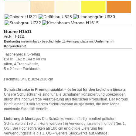
flexibles Ausrichten der Schränke
nachträgliches Justieren von innen jederzeit möglich
Bitte beachten:
Bei Montage als Schrankwand sind
SHV =
Sockelhöhenversteller
zwingend erforderlich
Buche H1511
Art.Nr.: H1511
Beidseitig
melaminharz- beschichtete E1-Feinspanplatte mit
Umleimer im
Korpusdekor!
Ellmau Buche H1582
Ahorn honig H1521
Kendal Eiche H3170
Hellgrau U708
Platinweiß W980
Mainau Birke H1733
Alabaster U104
Zinkgelb U131
Orange U332
Chinarot U321
Delftblau U525
Limonengrün U630
Staubgrau U732
Kirschbaum Verona H1615
Taschenregal 5-reihig
Art.Nr.: H1582
Art.Nr.: H1521
Art.Nr.: H3170
Art.Nr.: U708
Art.Nr.: W980
Art.Nr.: H1733
Art.Nr.: U104
Art.Nr.: U131
Art.Nr.: U321
Art.Nr.: U321
Art.Nr.: U525
Art.Nr.: U630
Art.Nr.: U732
Art.Nr.: H1615
BxHxT 162 x 144 x 40 cm
Beidseitig
Beidseitig
Beidseitig
Beidseitig
Beidseitig
Beidseitig
Beidseitig
Beidseitig
Beidseitig
Beidseitig
Beidseitig
Beidseitig
Beidseitig
Beidseitig
melaminharz- beschichtete E1-Feinspanplatte mit
melaminharz- beschichtete E1-Feinspanplatte mit
melaminharz- beschichtete E1-Feinspanplatte mit
melaminharz- beschichtete E1-Feinspanplatte mit
melaminharz- beschichtete E1-Feinspanplatte mit
melaminharz- beschichtete E1-Feinspanplatte mit
melaminharz- beschichtete E1-Feinspanplatte mit
melaminharz- beschichtete E1-Feinspanplatte mit
melaminharz- beschichtete E1-Feinspanplatte mit
melaminharz- beschichtete E1-Feinspanplatte mit
melaminharz- beschichtete E1-Feinspanplatte mit
melaminharz- beschichtete E1-Feinspanplatte mit
melaminharz- beschichtete E1-Feinspanplatte mit
melaminharz- beschichtete E1-Feinspanplatte mit
Umleimer im
Umleimer im
Umleimer im
Umleimer im
Umleimer im
Umleimer im
Umleimer im
Umleimer im
Umleimer im
Umleimer im
Umleimer im
Umleimer im
Umleimer im
Umleimer im
offen, 4 Trennwände,
Korpusdekor!
Korpusdekor!
Korpusdekor!
Korpusdekor!
Korpusdekor!
Korpusdekor!
Korpusdekor!
Korpusdekor!
Korpusdekor!
Korpusdekor!
Korpusdekor!
Korpusdekor!
Korpusdekor!
Korpusdekor!
5 x 2 fester Fachboden
Fachmaß B/H/T: 30x43x38 cm
Schulschränke in Premiumqualität – gefertigt für den täglichen Einsatz
:
Unsere Schulschränke sind für alle Schularten konzipiert und überzeugen
durch ihre hochwertige Verarbeitung aus deutscher Produktion. Der Korpus
ist mit einer 19 mm starken Sichtrückwand ausgestattet, die dem Möbel
maximale Stabilität verleiht.
Lieferung & Montage
:
Die Schränke werden fertig montiert geliefert.
Schränke bis 179 cm Höhe werden frei Verwendungsstelle montiert (bis 1.
OG). Bei Hochschränken ab 180 cm erfolgt die Lieferung frei
Verwendungsstelle bis 1. OG – weitere Stockwerke auf Anfrage.