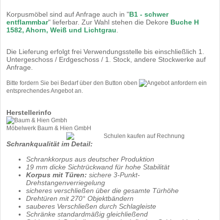
Korpusmöbel sind auf Anfrage auch in "
B1 - schwer
entflammbar
" lieferbar. Zur Wahl stehen die Dekore
Buche H
1582, Ahorn, Weiß und Lichtgrau
.
Die Lieferung erfolgt frei Verwendungsstelle bis einschließlich 1.
Untergeschoss / Erdgeschoss / 1. Stock, andere Stockwerke auf
Anfrage.
Bitte fordern Sie bei Bedarf über den Button oben
ein
entsprechendes Angebot an.
Herstellerinfo
Möbelwerk Baum & Hien GmbH
Schrankqualität im Detail:
Schrankkorpus aus deutscher Produktion
19 mm dicke Sichtrückwand für hohe Stabilität
Korpus mit Türen:
sichere 3-Punkt-
Drehstangenverriegelung
sicheres verschließen über die gesamte Türhöhe
Drehtüren mit 270° Objektbändern
sauberes Verschließen durch Schlagleiste
Schränke standardmäßig gleichließend