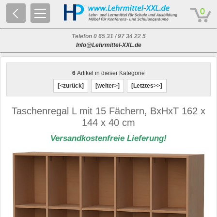
© 2026 - Based on eCommerce Engine xt:Commerce Shopsoftware
0
Telefon 0 65 31 / 97 34 22 5
Info@Lehrmittel-XXL.de
6
Artikel in dieser Kategorie
[<zurück]
[weiter>]
[Letztes>>]
Taschenregal L mit 15 Fächern, BxHxT 162 x
144 x 40 cm
Versandkostenfreie Lieferung!