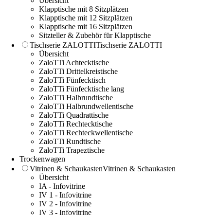
Übersicht
Klapptische mit 8 Sitzplätzen
Klapptische mit 12 Sitzplätzen
Klapptische mit 16 Sitzplätzen
Sitzteller & Zubehör für Klapptische
Tischserie ZALOTTI
Tischserie ZALOTTI
Übersicht
ZaloTTi Achtecktische
ZaloTTi Drittelkreistische
ZaloTTi Fünfecktisch
ZaloTTi Fünfecktische lang
ZaloTTi Halbrundtische
ZaloTTi Halbrundwellentische
ZaloTTi Quadrattische
ZaloTTi Rechtecktische
ZaloTTi Rechteckwellentische
ZaloTTi Rundtische
ZaloTTi Trapeztische
Trockenwagen
Vitrinen & Schaukasten
Vitrinen & Schaukasten
Übersicht
IA - Infovitrine
IV 1 - Infovitrine
IV 2 - Infovitrine
IV 3 - Infovitrine