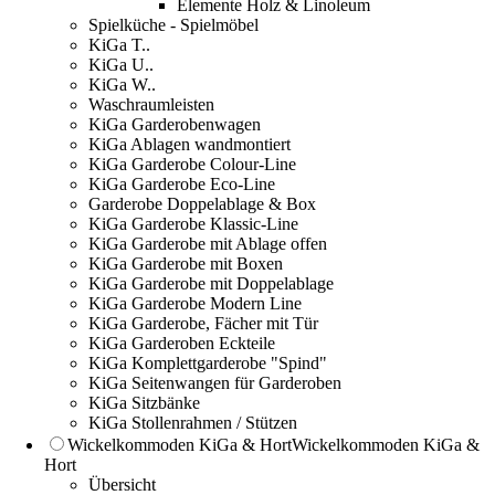
Elemente Holz & Linoleum
Spielküche - Spielmöbel
KiGa T..
KiGa U..
KiGa W..
Waschraumleisten
KiGa Garderobenwagen
KiGa Ablagen wandmontiert
KiGa Garderobe Colour-Line
KiGa Garderobe Eco-Line
Garderobe Doppelablage & Box
KiGa Garderobe Klassic-Line
KiGa Garderobe mit Ablage offen
KiGa Garderobe mit Boxen
KiGa Garderobe mit Doppelablage
KiGa Garderobe Modern Line
KiGa Garderobe, Fächer mit Tür
KiGa Garderoben Eckteile
KiGa Komplettgarderobe "Spind"
KiGa Seitenwangen für Garderoben
KiGa Sitzbänke
KiGa Stollenrahmen / Stützen
Wickelkommoden KiGa & Hort
Wickelkommoden KiGa &
Hort
Übersicht