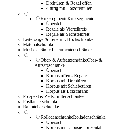
Drehtüren & Regal offen
4-türig mit Holzdrehtüren
Kreissegmente
Kreissegmente
Übersicht
Regale als Viertelkreis
Regale als Sechstelkreis
Leiterzarge & Leitern f. Hochschränke
Materialschränke
Musikschränke Instrumentenschränke
Ober- & Aufsatzschränke
Ober- &
Aufsatzschränke
Übersicht
Korpus offen - Regale
Korpus mit Drehtüren
Korpus mit Schiebetüren
Korpus als Eckschrank
Prospekt & Zeitschriftenschränke
Postfächerschränke
Raumteilerschränke
Rolladenschränke
Rolladenschränke
Übersicht
Korpus mit Jalousie horizontal