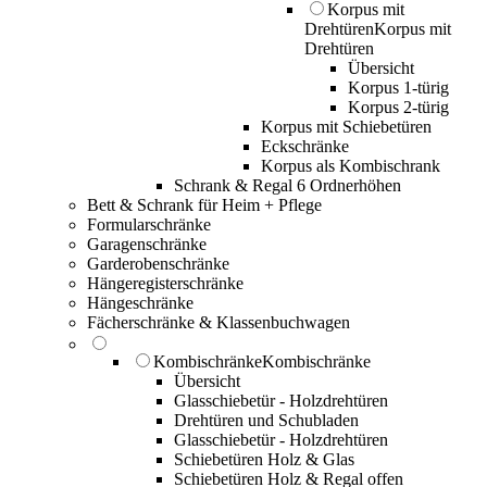
Korpus mit
Drehtüren
Korpus mit
Drehtüren
Übersicht
Korpus 1-türig
Korpus 2-türig
Korpus mit Schiebetüren
Eckschränke
Korpus als Kombischrank
Schrank & Regal 6 Ordnerhöhen
Bett & Schrank für Heim + Pflege
Formularschränke
Garagenschränke
Garderobenschränke
Hängeregisterschränke
Hängeschränke
Fächerschränke & Klassenbuchwagen
Kombischränke
Kombischränke
Übersicht
Glasschiebetür - Holzdrehtüren
Drehtüren und Schubladen
Glasschiebetür - Holzdrehtüren
Schiebetüren Holz & Glas
Schiebetüren Holz & Regal offen