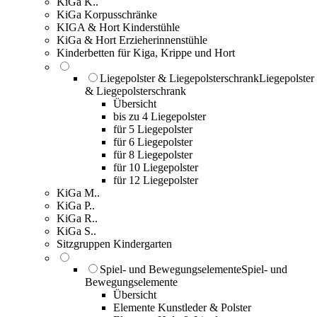
KiGa K..
KiGa Korpusschränke
KIGA & Hort Kinderstühle
KiGa & Hort Erzieherinnenstühle
Kinderbetten für Kiga, Krippe und Hort
Liegepolster & Liegepolsterschrank
Liegepolster
& Liegepolsterschrank
Übersicht
bis zu 4 Liegepolster
für 5 Liegepolster
für 6 Liegepolster
für 8 Liegepolster
für 10 Liegepolster
für 12 Liegepolster
KiGa M..
KiGa P..
KiGa R..
KiGa S..
Sitzgruppen Kindergarten
Spiel- und Bewegungselemente
Spiel- und
Bewegungselemente
Übersicht
Elemente Kunstleder & Polster