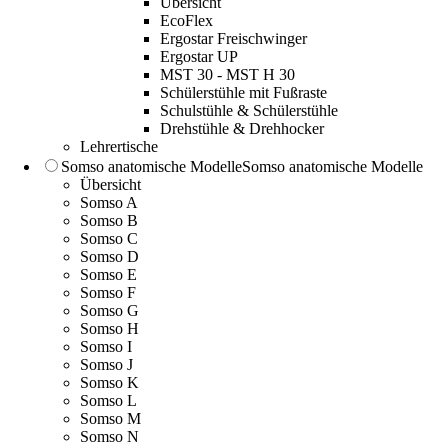
Übersicht
EcoFlex
Ergostar Freischwinger
Ergostar UP
MST 30 - MST H 30
Schülerstühle mit Fußraste
Schulstühle & Schülerstühle
Drehstühle & Drehhocker
Lehrertische
Somso anatomische Modelle
Somso anatomische Modelle
Übersicht
Somso A
Somso B
Somso C
Somso D
Somso E
Somso F
Somso G
Somso H
Somso I
Somso J
Somso K
Somso L
Somso M
Somso N