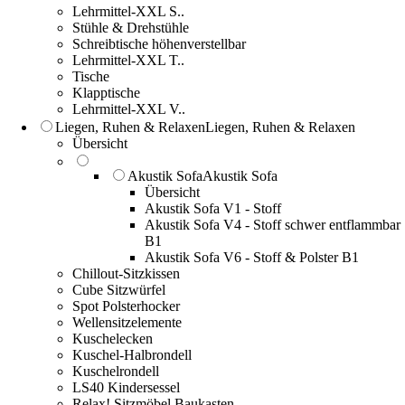
Lehrmittel-XXL S..
Stühle & Drehstühle
Schreibtische höhenverstellbar
Lehrmittel-XXL T..
Tische
Klapptische
Lehrmittel-XXL V..
Liegen, Ruhen & Relaxen
Liegen, Ruhen & Relaxen
Übersicht
Akustik Sofa
Akustik Sofa
Übersicht
Akustik Sofa V1 - Stoff
Akustik Sofa V4 - Stoff schwer entflammbar
B1
Akustik Sofa V6 - Stoff & Polster B1
Chillout-Sitzkissen
Cube Sitzwürfel
Spot Polsterhocker
Wellensitzelemente
Kuschelecken
Kuschel-Halbrondell
Kuschelrondell
LS40 Kindersessel
Relax! Sitzmöbel Baukasten