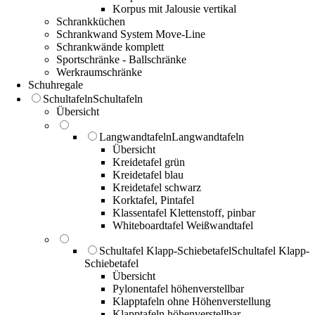
Korpus mit Jalousie vertikal
Schrankküchen
Schrankwand System Move-Line
Schrankwände komplett
Sportschränke - Ballschränke
Werkraumschränke
Schuhregale
Schultafeln
Schultafeln
Übersicht
Langwandtafeln
Langwandtafeln
Übersicht
Kreidetafel grün
Kreidetafel blau
Kreidetafel schwarz
Korktafel, Pintafel
Klassentafel Klettenstoff, pinbar
Whiteboardtafel Weißwandtafel
Schultafel Klapp-Schiebetafel
Schultafel Klapp-
Schiebetafel
Übersicht
Pylonentafel höhenverstellbar
Klapptafeln ohne Höhenverstellung
Klapptafeln höhenverstellbar