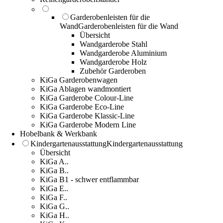
Garderobenleisten für die
Wand
Garderobenleisten für die Wand
Übersicht
Wandgarderobe Stahl
Wandgarderobe Aluminium
Wandgarderobe Holz
Zubehör Garderoben
KiGa Garderobenwagen
KiGa Ablagen wandmontiert
KiGa Garderobe Colour-Line
KiGa Garderobe Eco-Line
KiGa Garderobe Klassic-Line
KiGa Garderobe Modern Line
Hobelbank & Werkbank
Kindergartenausstattung
Kindergartenausstattung
Übersicht
KiGa A..
KiGa B..
KiGa B1 - schwer entflammbar
KiGa E..
KiGa F..
KiGa G..
KiGa H..