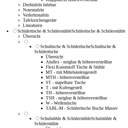
Drehtafeln fahrbar
Notentafeln
Verkehrstafeln
Tafelzeichengeräte
Lineaturen
Schülertische & Schülerstühle
Schülertische & Schülerstühle
Übersicht
Schultische & Schülertische
Schultische &
Schülertische
Übersicht
Aluflex - neigbar & höhenverstellbar
Flexi Kunststoff Tische & Stühle
MT - mit Mittelsäulengestell
MTH - höhenverstellbar
ST - stapelbare Tische
T - mit Kufengestell
TH - höhenverstellbar
TSH - neigbar & höhenverstellbar
W - Wellentische
TABL-M - Schülertische Buche Massiv
Schulstühle & Schülerstühle
Schulstühle &
Schülerstühle