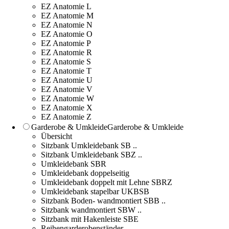
EZ Anatomie L
EZ Anatomie M
EZ Anatomie N
EZ Anatomie O
EZ Anatomie P
EZ Anatomie R
EZ Anatomie S
EZ Anatomie T
EZ Anatomie U
EZ Anatomie V
EZ Anatomie W
EZ Anatomie X
EZ Anatomie Z
Garderobe & Umkleide
Garderobe & Umkleide
Übersicht
Sitzbank Umkleidebank SB ..
Sitzbank Umkleidebank SBZ ..
Umkleidebank SBR
Umkleidebank doppelseitig
Umkleidebank doppelt mit Lehne SBRZ
Umkleidebank stapelbar UKBSB
Sitzbank Boden- wandmontiert SBB ..
Sitzbank wandmontiert SBW ..
Sitzbank mit Hakenleiste SBE
Reihengarderobenständer