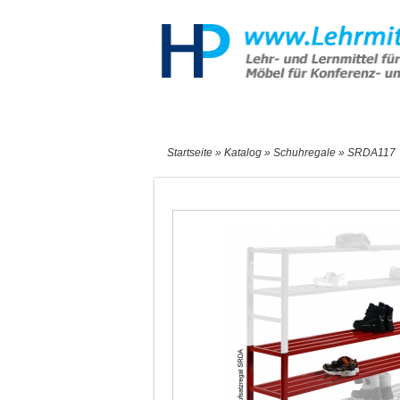
Start
Sonderangebote
Neu
Startseite
»
Katalog
»
Schuhregale
»
SRDA117