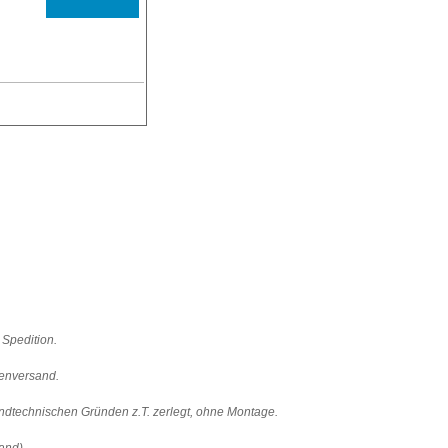
 Spedition.
renversand.
sandtechnischen Gründen z.T. zerlegt, ohne Montage.
and).