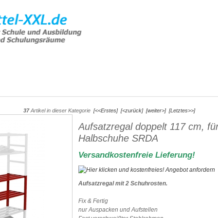
e Artikel
Hilfe & Support
Angebot
37
Artikel in dieser Kategorie
[<<Erstes]
[<zurück]
[weiter>]
[Letztes>>]
Aufsatzregal doppelt 117 cm, fü
Halbschuhe SRDA
Versandkostenfreie Lieferung!
Aufsatzregal mit 2 Schuhrosten.
Fix & Fertig
nur Auspacken und Aufstellen