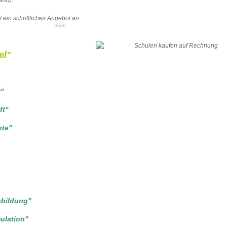
 ein schriftliches Angebot an.
***
el"
t"
ft"
nte"
sbildung"
ulation"