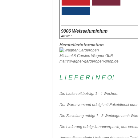
9006 Weissaluminium
Art.Nr.:
1014 Elfenbein
1018 Zinkgelb
2003 Pastellorange
3000 Feuerrot
3004 Purpurrot
4004 Bordeauviolett
5015 Himmelblau
5010 Enzianblau
5012 Lichtblau
6000 Patinagrün
6026 Opalgrün
7016 Anthrazit
7035 Lichtgrau
8019 Graubraun
Herstellerinformation
Art.Nr.:
Art.Nr.:
Art.Nr.:
Art.Nr.:
Art.Nr.:
Art.Nr.:
Art.Nr.:
Art.Nr.:
Art.Nr.:
Art.Nr.:
Art.Nr.:
Art.Nr.:
Art.Nr.:
Art.Nr.:
Michael & Carsten Wagner GbR
mail@wagner-garderoben-shop.de
L I E F E R I N F O!
Die Lieferzeit beträgt 1 - 4 Wochen.
Der Warenversand erfolgt mit Paketdienst oder
Die Zustellung erfolgt 1 - 3 Werktage nach Wa
Die Lieferung erfolgt kartonverpackt, aus ver
Versandkostenfreie Lieferung (deutsches Festl