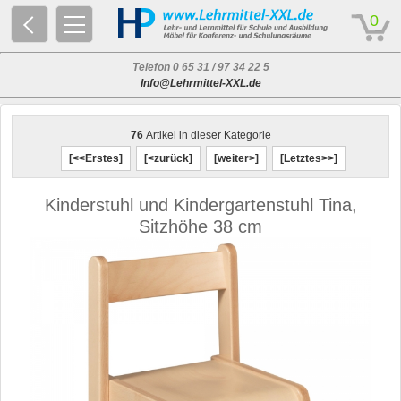
© 2026 - Based on eCommerce Engine xt:Commerce Shopsoftware
0
Telefon 0 65 31 / 97 34 22 5
Info@Lehrmittel-XXL.de
76
Artikel in dieser Kategorie
[<<Erstes]
[<zurück]
[weiter>]
[Letztes>>]
Kinderstuhl und Kindergartenstuhl Tina,
Sitzhöhe 38 cm