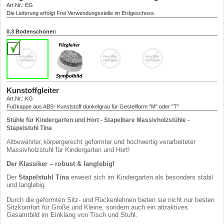
Art.Nr.: EG
Die Lieferung erfolgt Frei Verwendungsstelle im Erdgeschoss.
1. Kellergeschoss - Bitte Angebot anfordern
1. Obergeschoss - Bitte Angebot anfordern
2. Obergeschoss - Bitte Angebot anfordern
3./4. Obergeschoss - Bitte Angebot anfordern
Art.Nr.: 1.UG
Art.Nr.: 1.OG
Art.Nr.: 2.OG
Art.Nr.: 3.OG
0.3 Bodenschoner:
Die Lieferung erfolgt frei Verwendungsstelle in 1. Untergeschoss / Kellergeschoss
Die Lieferung erfolgt frei Verwendungsstelle im 1. Obergeschoss
Die Lieferung erfolgt frei Verwendungsstelle im 2. Obergeschoss.
Lieferung in das 3. Obergeschoss ist nur auf Anfrage möglich, Gerne erstellen wir
Ihnen ein Angebot.
Kunstoffgleiter
Art.Nr.: KG
Fußkappe aus ABS- Kunststoff dunkelgrau für Gestellform "M" oder "T"
Filzgleiter + 8,57 EUR
2 x Rolle & 2 x Kunststoffgleiter + 82,11 EUR
2 x Rolle & 2 x Filzgleiter + 88,06 EUR
Stühle für Kindergarten und Hort - Stapelbare Massivholzstühle -
Art.Nr.: FG
Art.Nr.: TFR-KG
Art.Nr.: TFR-FG
Stapelstuhl Tina
Filzgleiter für harte Böden.
örpergerecht geformter und hochwertig verarbeiteter
Altbewährter, k
Massivholzstuhl für Kindergarten und Hort!
Der Klassiker – robust & langlebig!
Der
Stapelstuhl Tina
erweist sich im Kindergarten als besonders stabil
und langlebig.
Durch die geformten Sitz- und Rückenlehnen bieten sie nicht nur besten
Sitzkomfort für Große und Kleine, sondern auch ein attraktives
Gesamtbild im Einklang von Tisch und Stuhl.