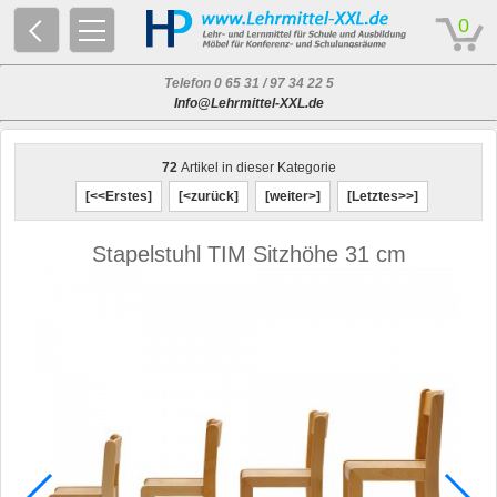
© 2026 - Based on eCommerce Engine xt:Commerce Shopsoftware
0
Telefon 0 65 31 / 97 34 22 5
Info@Lehrmittel-XXL.de
72
Artikel in dieser Kategorie
[<<Erstes]
[<zurück]
[weiter>]
[Letztes>>]
Stapelstuhl TIM Sitzhöhe 31 cm