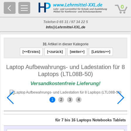
© 2026 - Based on eCommerce Engine xt:Commerce Shopsoftware
0
Telefon 0 65 31 / 97 34 22 5
Info@Lehrmittel-XXL.de
31
Artikel in dieser Kategorie
[<<Erstes]
[<zurück]
[weiter>]
[Letztes>>]
Laptop Aufbewahrungs- und Ladestation für 8
Laptops (LTL08B-50)
Versandkostenfreie Lieferung!
1
2
3
4
für 7 bis 16 Laptops Notebooks Tablets