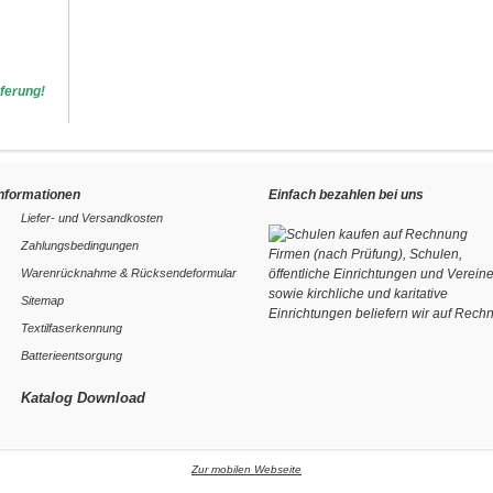
ferung!
Informationen
Einfach bezahlen bei uns
Liefer- und Versandkosten
Zahlungsbedingungen
Firmen (nach Prüfung), Schulen,
Warenrücknahme & Rücksendeformular
öffentliche Einrichtungen und Verein
sowie kirchliche und karitative
Sitemap
Einrichtungen beliefern wir auf Rech
Textilfaserkennung
Batterieentsorgung
Katalog Download
Zur mobilen Webseite