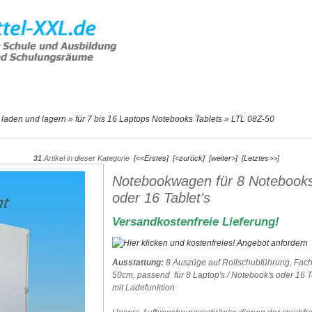
e Artikel
Hilfe & Support
Angebot
 laden und lagern
»
für 7 bis 16 Laptops Notebooks Tablets
»
LTL 08Z-50
31
Artikel in dieser Kategorie
[<<Erstes]
[<zurück]
[weiter>]
[Letztes>>]
Notebookwagen für 8 Notebook
oder 16 Tablet's
Versandkostenfreie Lieferung!
Ausstattung:
8 Auszüge auf Rollschubführung, Fach
50cm, passend für 8 Laptop's / Notebook's oder 16 Ta
mit Ladefunktion