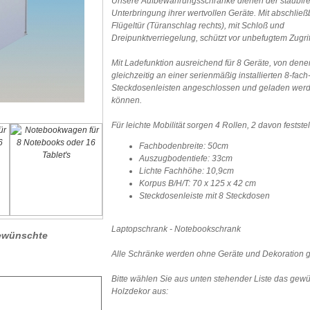
Unsere Aufbewahrungsschränke dienen der staubfr
Unterbringung ihrer wertvollen Geräte. Mit abschließ
Flügeltür (Türanschlag rechts), mit Schloß und
Dreipunktverriegelung, schützt vor unbefugtem Zugrif
Mit Ladefunktion ausreichend für 8 Geräte, von denen
gleichzeitig an einer serienmäßig installierten 8-fach
Steckdosenleisten angeschlossen und geladen wer
können.
Für leichte Mobilität sorgen 4 Rollen, 2 davon feststel
Fachbodenbreite: 50cm
Auszugbodentiefe: 33cm
Lichte Fachhöhe: 10,9cm
Korpus B/H/T: 70 x 125 x 42 cm
Steckdosenleiste mit 8 Steckdosen
Laptopschrank - Notebookschrank
 gewünschte
Alle Schränke werden ohne Geräte und Dekoration ge
Bitte wählen Sie aus unten stehender Liste das gew
Holzdekor aus: