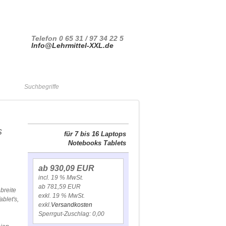
Ihr Konto
Kasse
Anmelden
Telefon 0 65 31 / 97 34 22 5
Info@Lehrmittel-XXL.de
Warenkorb
s
für 7 bis 16 Laptops
Notebooks Tablets
ab 930,09 EUR
incl. 19 % MwSt.
ab 781,59 EUR
breite
exkl. 19 % MwSt.
blet's,
exkl.
Versandkosten
Sperrgut-Zuschlag: 0,00