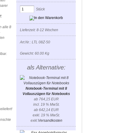
eien
barer
Stück
f.
 alle 8
Lieferzeit: 8-12 Wochen
-
den
Art.Nr.: LTL 08Z-50
Gewicht: 60.00 Kg
lbar.
als Alternative:
Notebook-Terminal mit 8
Vollauszügen für Notebooks
ab 764,15 EUR
incl. 19 % MwSt.
liefert!
ab 642,14 EUR
exkl. 19 % MwSt.
ünschte
exkl.
Versandkosten