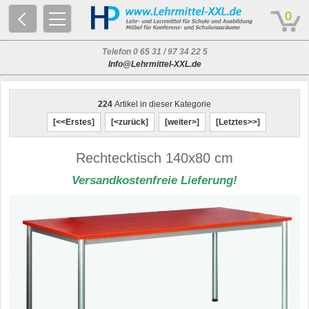
© 2026 - Based on eCommerce Engine xt:Commerce Shopsoftware
0
Telefon 0 65 31 / 97 34 22 5
Info@Lehrmittel-XXL.de
224
Artikel in dieser Kategorie
[<<Erstes]
[<zurück]
[weiter>]
[Letztes>>]
Rechtecktisch 140x80 cm
Versandkostenfreie Lieferung!