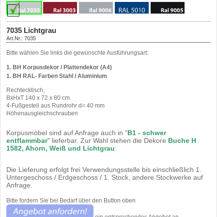
Korpusdekor!
Korpusdekor!
Korpusdekor!
Korpusdekor!
Korpusdekor!
Korpusdekor!
Korpusdekor!
Korpusdekor!
Korpusdekor!
Korpusdekor!
Korpusdekor!
Korpusdekor!
7035 Lichtgrau
Art.Nr.: 7035
3003 rubinrot
9006 weissaluminium
5010 Enzianblau
RAL 9005 - schwarz
Kunststoff- Pulverbeschichtung nach RAL für Aluminium- Oberflächen.
Bitte wählen Sie links die gewünschte Ausführungsart:
Art.Nr.: 3003
Art.Nr.: 9006
Art.Nr.: 5010
Art.Nr.: 9005
Kunststoff- Pulverbeschichtung nach RAL für Aluminium- Oberflächen.
Kunststoff- Pulverbeschichtung nach RAL für Aluminium- Oberflächen.
Kunststoff- Pulverbeschichtung nach RAL für Stahloberflächen.
1. BH Korpusdekor / Plattendekor (A4)
1. BH RAL- Farben Stahl / Aluminium
Rechtecktisch,
BxHxT 140 x 72 x 80 cm
4-Fußgestell aus Rundrohr d= 40 mm
Höhenausgleichschrauben
Korpusmöbel sind auf Anfrage auch in "
B1 - schwer
entflammbar
" lieferbar. Zur Wahl stehen die Dekore
Buche H
1582, Ahorn, Weiß und Lichtgrau
.
Die Lieferung erfolgt frei Verwendungsstelle bis einschließlich 1.
Untergeschoss / Erdgeschoss / 1. Stock, andere Stockwerke auf
Anfrage.
Bitte fordern Sie bei Bedarf über den Button oben