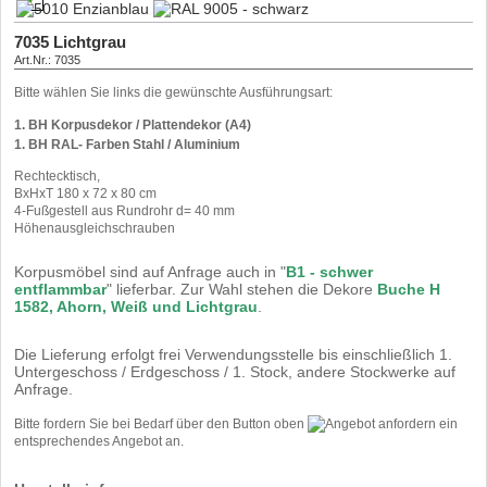
7035 Lichtgrau
Art.Nr.: 7035
3003 rubinrot
9006 weissaluminium
5010 Enzianblau
RAL 9005 - schwarz
Kunststoff- Pulverbeschichtung nach RAL für Aluminium- Oberflächen.
Bitte wählen Sie links die gewünschte Ausführungsart:
Art.Nr.: 3003
Art.Nr.: 9006
Art.Nr.: 5010
Art.Nr.: 9005
Kunststoff- Pulverbeschichtung nach RAL für Aluminium- Oberflächen.
Kunststoff- Pulverbeschichtung nach RAL für Aluminium- Oberflächen.
Kunststoff- Pulverbeschichtung nach RAL für Stahloberflächen.
1. BH Korpusdekor / Plattendekor (A4)
1. BH RAL- Farben Stahl / Aluminium
Rechtecktisch,
BxHxT 180 x 72 x 80 cm
4-Fußgestell aus Rundrohr d= 40 mm
Höhenausgleichschrauben
Korpusmöbel sind auf Anfrage auch in "
B1 - schwer
entflammbar
" lieferbar. Zur Wahl stehen die Dekore
Buche H
1582, Ahorn, Weiß und Lichtgrau
.
Die Lieferung erfolgt frei Verwendungsstelle bis einschließlich 1.
Untergeschoss / Erdgeschoss / 1. Stock, andere Stockwerke auf
Anfrage.
Bitte fordern Sie bei Bedarf über den Button oben
ein
entsprechendes Angebot an.