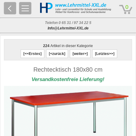
© 2026 - Based on eCommerce Engine xt:Commerce Shopsoftware
0
Telefon 0 65 31 / 97 34 22 5
Info@Lehrmittel-XXL.de
224
Artikel in dieser Kategorie
[<<Erstes]
[<zurück]
[weiter>]
[Letztes>>]
Rechtecktisch 180x80 cm
Versandkostenfreie Lieferung!