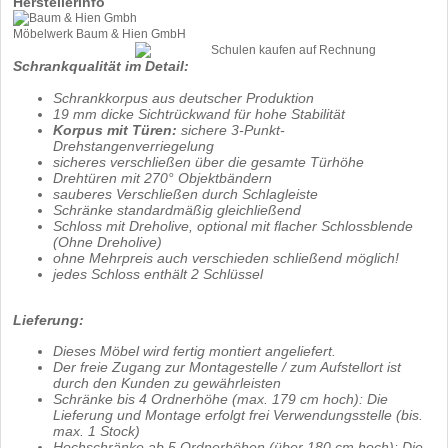
Herstellerinfo
Möbelwerk Baum & Hien GmbH
Schrankqualität im Detail:
Schrankkorpus aus deutscher Produktion
19 mm dicke Sichtrückwand für hohe Stabilität
Korpus mit Türen:
sichere 3-Punkt-
Drehstangenverriegelung
sicheres verschließen über die gesamte Türhöhe
Drehtüren mit 270° Objektbändern
sauberes Verschließen durch Schlagleiste
Schränke standardmäßig gleichließend
Schloss mit Dreholive, optional mit flacher Schlossblende
(Ohne Dreholive)
ohne Mehrpreis auch verschieden schließend möglich!
jedes Schloss enthält 2 Schlüssel
Lieferung:
Dieses Möbel wird fertig montiert angeliefert.
Der freie Zugang zur Montagestelle / zum Aufstellort ist
durch den Kunden zu gewährleisten
Schränke bis 4 Ordnerhöhe (max. 179 cm hoch): Die
Lieferung und Montage erfolgt frei Verwendungsstelle (bis.
max. 1 Stock)
Hochschränke ab 5 Ordnerhöhen (über 180 cm hoch): Die