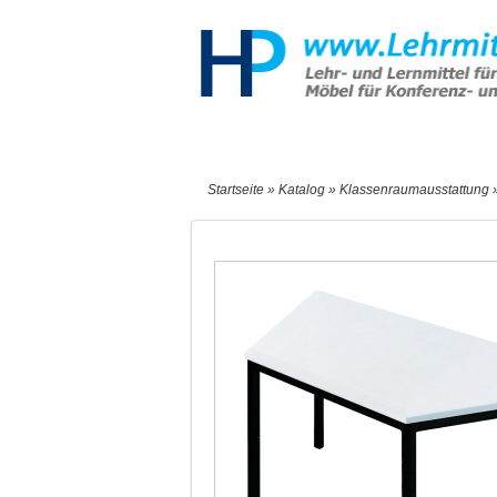
Start
Sonderangebote
Neu
Startseite
»
Katalog
»
Klassenraumausstattung