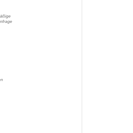
mäßige
nfrage
en