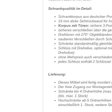
Schrankqualität im Detail:
Schrankkorpus aus deutscher Pro
19 mm dicke Sichtrückwand für hoh
Korpus mit Türen:
sichere 3-Pun
sicheres verschließen über die 
Drehtüren mit 270° Objektbänder
sauberes Verschließen durch Schl
Schränke standardmäßig gleichli
Schloss mit Dreholive, optional m
Dreholive)
ohne Mehrpreis auch verschieden
jedes Schloss enthält 2 Schlüssel
Lieferung:
Dieses Möbel wird fertig montiert 
Der freie Zugang zur Montagestell
Schränke bis 4 Ordnerhöhe (max. 
(bis. max. 1 Stock)
Hochschränke ab 5 Ordnerhöhen (ü
einschließlich 1. Stock, weitere S