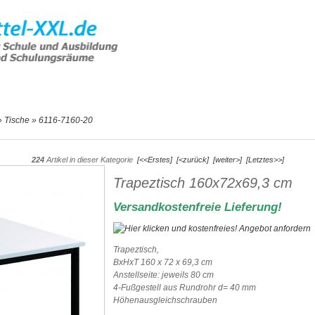
e Artikel
Hilfe & Support
Angebot
»
Tische
»
6116-7160-20
224
Artikel in dieser Kategorie
[<<Erstes]
[<zurück]
[weiter>]
[Letztes>>]
Trapeztisch 160x72x69,3 cm
Versandkostenfreie Lieferung!
Trapeztisch,
BxHxT 160 x 72 x 69,3 cm
Anstellseite: jeweils 80 cm
4-Fußgestell aus Rundrohr d= 40 mm
Höhenausgleichschrauben