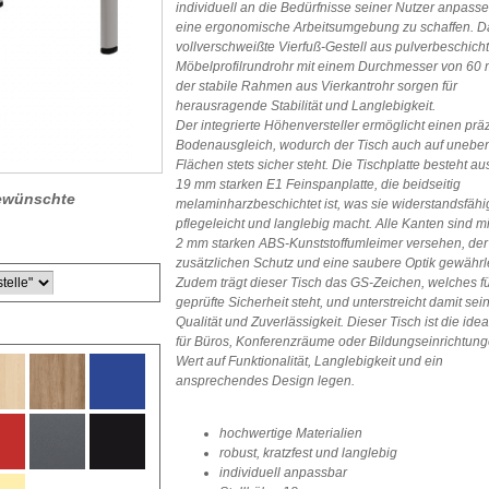
individuell an die Bedürfnisse seiner Nutzer anpass
eine ergonomische Arbeitsumgebung zu schaffen. D
vollverschweißte Vierfuß-Gestell aus pulverbeschich
Möbelprofilrundrohr mit einem Durchmesser von 60
der stabile Rahmen aus Vierkantrohr sorgen für
herausragende Stabilität und Langlebigkeit.
Der integrierte Höhenversteller ermöglicht einen prä
Bodenausgleich, wodurch der Tisch auch auf unebe
Flächen stets sicher steht. Die Tischplatte besteht au
19 mm starken E1 Feinspanplatte, die beidseitig
 gewünschte
melaminharzbeschichtet ist, was sie widerstandsfähi
pflegeleicht und langlebig macht. Alle Kanten sind m
2 mm starken ABS-Kunststoffumleimer versehen, der
zusätzlichen Schutz und eine saubere Optik gewährle
Zudem trägt dieser Tisch das GS-Zeichen, welches f
geprüfte Sicherheit steht, und unterstreicht damit se
Qualität und Zuverlässigkeit. Dieser Tisch ist die ide
für Büros, Konferenzräume oder Bildungseinrichtung
Wert auf Funktionalität, Langlebigkeit und ein
ansprechendes Design legen.
hochwertige Materialien
robust, kratzfest und langlebig
individuell anpassbar