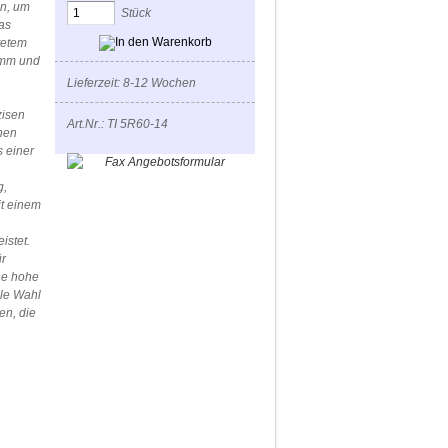
en, um
Stück
as
tetem
 mm und
Lieferzeit: 8-12 Wochen
zisen
Art.Nr.: TI 5R60-14
nen
s einer
g,
it einem
istet.
ür
ine hohe
ale Wahl
en, die