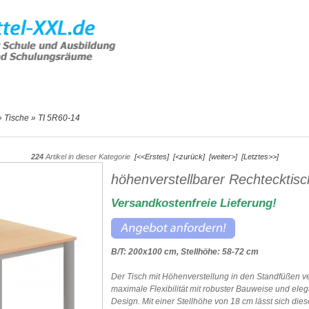
e Artikel
Hilfe & Support
Angebot
»
Tische
»
TI 5R60-14
224
Artikel in dieser Kategorie
[<<Erstes]
[<zurück]
[weiter>]
[Letztes>>]
höhenverstellbarer Rechtecktisc
Versandkostenfreie Lieferung!
B/T: 200x100 cm, Stellhöhe: 58-72 cm
Der Tisch mit Höhenverstellung in den Standfüßen ve
maximale Flexibilität mit robuster Bauweise und ele
Design. Mit einer Stellhöhe von 18 cm lässt sich dies