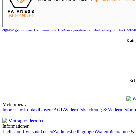
ergostar
schäde
gehirn
hund
kraftmesser
litfaßsäule
rednerpult
laser
periodensystem
pferd
schrank
Kate
Sch
Mehr über...
Impressum
Kontakt
Unsere AGB
Widerrufsbelehrung & Widerrufsform
Informationen
Liefer- und Versandkosten
Zahlungsbedingungen
Warenrücknahme & 