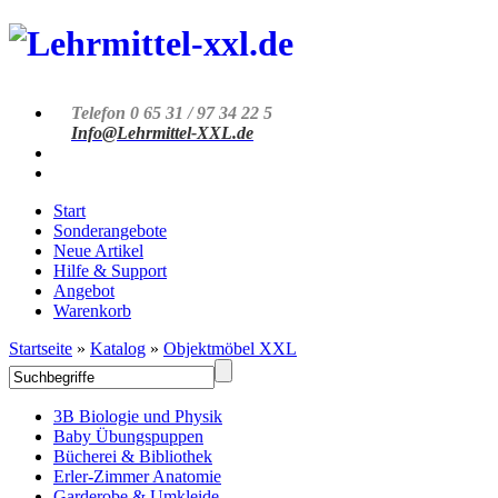
Telefon 0 65 31 / 97 34 22 5
Info@Lehrmittel-XXL.de
Start
Sonderangebote
Neue Artikel
Hilfe & Support
Angebot
Warenkorb
Startseite
»
Katalog
»
Objektmöbel XXL
3B Biologie und Physik
Baby Übungspuppen
Bücherei & Bibliothek
Erler-Zimmer Anatomie
Garderobe & Umkleide