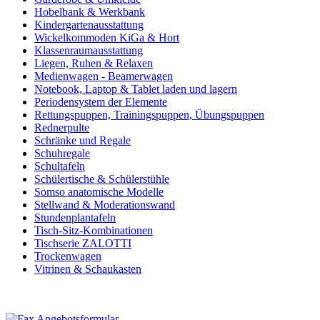
Hobelbank & Werkbank
Kindergartenausstattung
Wickelkommoden KiGa & Hort
Klassenraumausstattung
Liegen, Ruhen & Relaxen
Medienwagen - Beamerwagen
Notebook, Laptop & Tablet laden und lagern
Periodensystem der Elemente
Rettungspuppen, Trainingspuppen, Übungspuppen
Rednerpulte
Schränke und Regale
Schuhregale
Schultafeln
Schülertische & Schülerstühle
Somso anatomische Modelle
Stellwand & Moderationswand
Stundenplantafeln
Tisch-Sitz-Kombinationen
Tischserie ZALOTTI
Trockenwagen
Vitrinen & Schaukasten