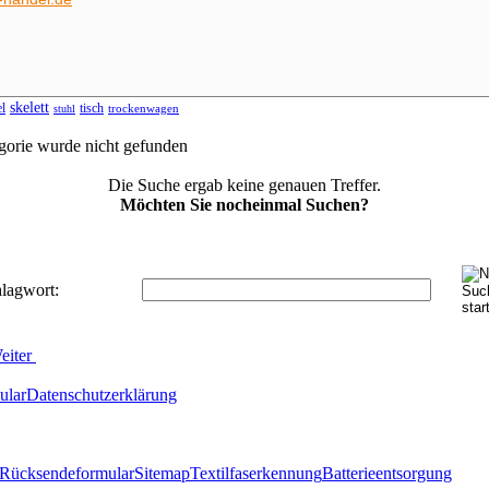
skelett
l
tisch
trockenwagen
stuhl
gorie wurde nicht gefunden
Die Suche ergab keine genauen Treffer.
Möchten Sie nocheinmal Suchen?
lagwort:
ular
Datenschutzerklärung
Rücksendeformular
Sitemap
Textilfaserkennung
Batterieentsorgung