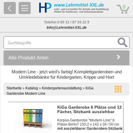
© 2026 - Based on eCommerce Engine xt:Commerce Shopsoftware
0
Telefon 0 65 31 / 97 34 22 5
Info@Lehrmittel-XXL.de
Alle Produkt Arten
Modern Line - jetzt wird's farbig! Komplettgarderoben und
Umkleidebänke für Kindergarten, Krippe und Hort
Startseite
»
Katalog
»
Kindergartenausstattung
»
KiGa
Garderobe Modern Line
KiGa Garderobe 6 Plätze und 12
Fächer, Sitzbank ausziehbar
Korpus-Garderobe "Modern-Line" 6
Plätze BxHxT 150,2 x 142 x 28 / 50 cm
mit ausziehbarer Garderoben-Sitzbank