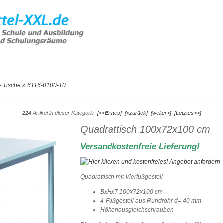
e Artikel
Hilfe & Support
Angebot
»
Tische
»
6116-0100-10
224
Artikel in dieser Kategorie
[<<Erstes]
[<zurück]
[weiter>]
[Letztes>>]
Quadrattisch 100x72x100 cm
Versandkostenfreie Lieferung!
Quadrattisch mit Vierfußgestell
BxHxT 100x72x100 cm
4-Fußgestell aus Rundrohr d= 40 mm
Höhenausgleichschrauben