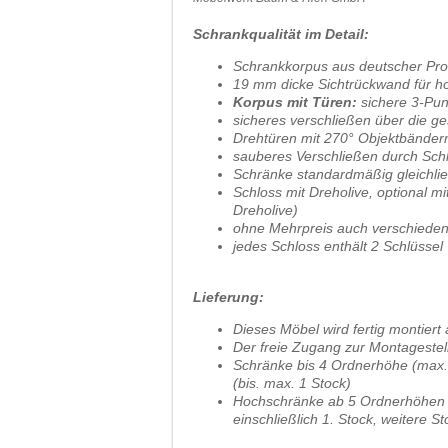
Schrankqualität im Detail:
Schrankkorpus aus deutscher Pro
19 mm dicke Sichtrückwand für hoh
Korpus mit Türen:
sichere 3-Pun
sicheres verschließen über die 
Drehtüren mit 270° Objektbänder
sauberes Verschließen durch Schl
Schränke standardmäßig gleichli
Schloss mit Dreholive, optional m
Dreholive)
ohne Mehrpreis auch verschieden
jedes Schloss enthält 2 Schlüssel
Lieferung:
Dieses Möbel wird fertig montiert 
Der freie Zugang zur Montagestell
Schränke bis 4 Ordnerhöhe (max. 
(bis. max. 1 Stock)
Hochschränke ab 5 Ordnerhöhen (ü
einschließlich 1. Stock, weitere S