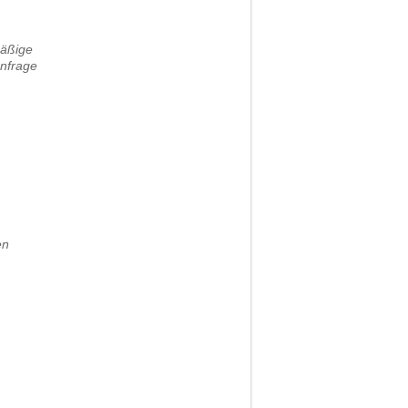
mäßige
nfrage
en