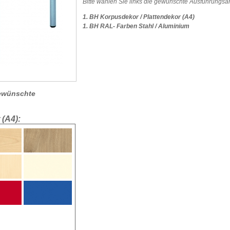
Bitte wählen Sie links die gewünschte Ausführungsar
1. BH Korpusdekor / Plattendekor (A4)
1. BH RAL- Farben Stahl / Aluminium
 gewünschte
 (A4):