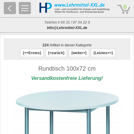
© 2026 - Based on eCommerce Engine xt:Commerce Shopsoftware
0
Telefon 0 65 31 / 97 34 22 5
Info@Lehrmittel-XXL.de
224
Artikel in dieser Kategorie
[<<Erstes]
[<zurück]
[weiter>]
[Letztes>>]
Rundtisch 100x72 cm
Versandkostenfreie Lieferung!